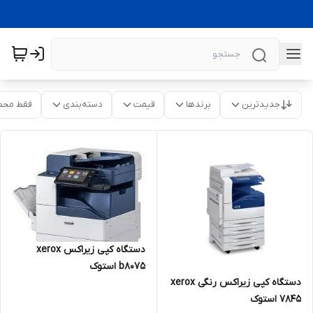
جدیدترین
برندها
قیمت
دسته‌بندی
فقط محص
دستگاه کپی زیراکس xerox
b8075 استوک
دستگاه کپی زیراکس رنگی xerox
7845 استوک