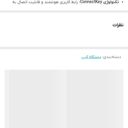
تکنولوژی ConnectKey:
رابط کاربری هوشمند و قابلیت اتصال به
سرویس‌های ابری.
کیفیت چاپ حرفه‌ای:
وضوح تصویر فوق‌العاده برای چاپ کاتالوگ و
نظرات
بروشور.
سرعت بالا:
چاپ ۴۵ برگ در دقیقه در هر دو حالت رنگی و سیاه و سفید.
دسته‌بندی
:
دستگاه کپی