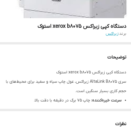
دستگاه کپی زیراکس xerox b8075 استوک
برند:
زیراکس
توضیحات
دستگاه کپی زیراکس xerox b8075 استوک
سری AltaLink B8075 زیراکس، غول چاپ سیاه و سفید برای محیط‌های با
حجم کاری بسیار سنگین است.
سرعت خیره‌کننده:
چاپ ۷۵ برگ در دقیقه با دقت بالا.
قابلیت‌های پیشرفته:
اسکن دو رو همزمان و فینیشرهای متنوع برای
دسته‌بندی اسناد.
نظرات
دوام فوق‌العاده:
طراحی شده برای کارکرد ۲۴ ساعته در مراکز تکثیر.