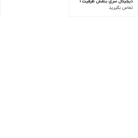
دیجیتال سری بنفش ظرفیت 1
تماس بگیرید
ترابایت ا Western Digital
Purple Internal Hard Drive 1TB