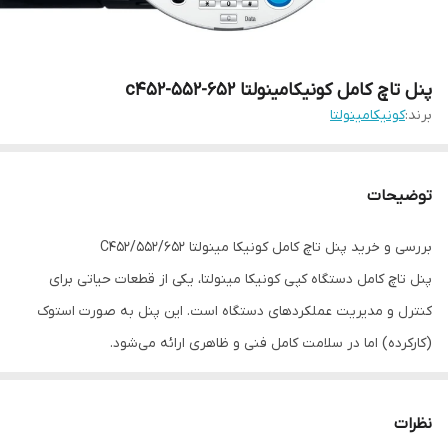
پنل تاچ کامل کونیکامینولتا c452-552-652
برند:
کونیکامینولتا
توضیحات
بررسی و خرید پنل تاچ کامل کونیکا مینولتا C452/552/652
پنل تاچ کامل دستگاه کپی کونیکا مینولتا، یکی از قطعات حیاتی برای
کنترل و مدیریت عملکردهای دستگاه است. این پنل به صورت استوک
(کارکرده) اما در سلامت کامل فنی و ظاهری ارائه می‌شود.
ویژگی‌های این قطعه:
سازگاری:
مناسب برای مدل‌های Konica Minolta Bizhub C452، C552
نظرات
و C652.