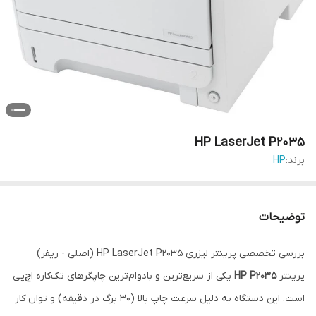
HP LaserJet P2035
برند:
HP
توضیحات
بررسی تخصصی پرینتر لیزری HP LaserJet P2035 (اصلی - ریفر)
پرینتر
HP P2035
یکی از سریع‌ترین و بادوام‌ترین چاپگرهای تک‌کاره اچ‌پی
است. این دستگاه به دلیل سرعت چاپ بالا (۳۰ برگ در دقیقه) و توان کار