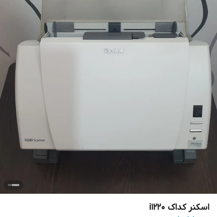
اسکنر کداک i1220