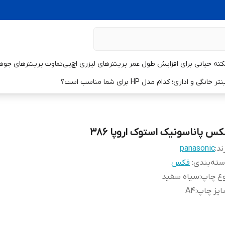
تفاوت پرینترهای جوهر
و اداری؛ کدام مدل HP برای شما مناسب است؟
کس پاناسونیک استوک اروپا 386
ند:
panasonic
ته‌بندی
:
فکس
وع چاپ
:
سیاه سفید
ایز چاپ
:
A4