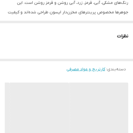
رنگ‌های مشکی، آبی، قرمز، زرد، آبی روشن و قرمز روشن است. این
جوهرها مخصوص پرینترهای مخزن‌دار اپسون طراحی شده‌اند و کیفیت
چاپی بی‌نظیر و ماندگار را تضمین می‌کنند.
ویژگی‌های محصول:
نظرات
کیفیت فابریک:
تضمین سلامت هد پرینتر و کیفیت رنگ‌ها.
مجموعه کامل:
شامل تمامی رنگ‌های مورد نیاز برای چاپ حرفه‌ای
تصاویر.
دسته‌بندی
:
استفاده آسان:
کارتریج و مواد مصرفی
طراحی بطری‌ها به گونه‌ای است که شارژ مخزن بدون
ریخت‌وپاش انجام می‌شود.
این کالا با
گارانتی اصالت و سلامت فیزیکی
در فروشگاه پرینترتهران
تقدیم شما می‌شود.