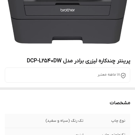
پرینتر چندکاره لیزری برادر مدل DCP-L2540DW
18 ماهه معتبر
مشخصات
نوع چاپ
تک رنگ (سیاه و سفید)
تکنولوژی چاپ
لیزری