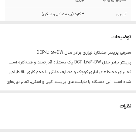
کاربری
۳ کاره (پرینت، کپی، اسکن)
قابلیت چاپ دو رو
دارد (خودکار)
توضیحات
شبکه بی‌سیم Wi-Fi
دارد
معرفی پرینتر چندکاره لیزری برادر مدل DCP-L2540DW
پرینتر برادر مدل DCP-L2540DW یک دستگاه قدرتمند و همه‌کاره است
که برای محیط‌های اداری کوچک و مصارف خانگی با حجم کاری بالا طراحی
شده است. این دستگاه با قابلیت‌های پرینت، کپی و اسکن، تمام نیازهای
شما را در یک بدنه جمع‌وجور برآورده می‌کند.
ویژگی‌های کلیدی:
نظرات
سرعت چاپ بالا:
چاپ تا ۳۰ صفحه در دقیقه که باعث صرفه‌جویی در
زمان شما می‌شود.
اتصال بی‌سیم (Wi-Fi):
امکان چاپ مستقیم از گوشی هوشمند و تبلت