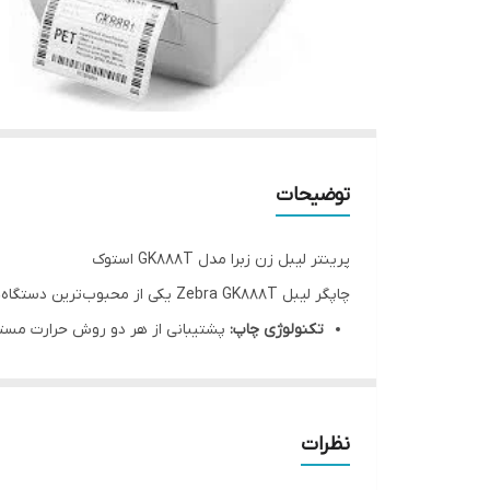
توضیحات
پرینتر لیبل زن زبرا مدل GK888T استوک
چاپگر لیبل Zebra GK888T یکی از محبوب‌ترین دستگاه‌ها برای چاپ بارکد و اتیکت در فروشگاه‌ها و انبارها است.
تکنولوژی چاپ:
پشتیبانی از هر دو روش حرارت مستقیم
سرعت و دقت:
چاپ سریع لیبل‌ها با وضوح بالا برای ا
درگاه‌های ارتباطی:
دارای پورت‌های USB، سریال و موازی برای اتصال آسان.
نظرات