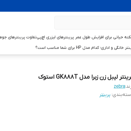
تفاوت پرینترهای جوهر
و اداری؛ کدام مدل HP برای شما مناسب است؟
ینتر لیبل زن زبرا مدل GK888T استوک
ند:
zebra
ته‌بندی
:
پرینتر