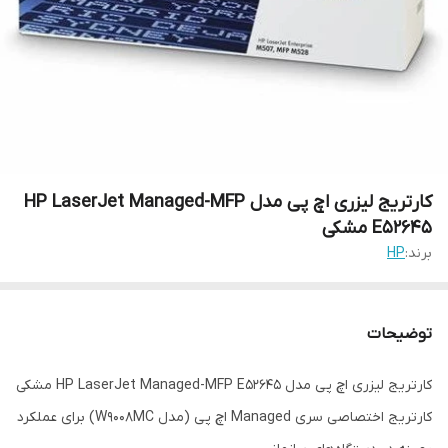
کارتریج لیزری اچ پی مدل HP LaserJet Managed-MFP
E52645 مشکی
برند:
HP
توضیحات
کارتریج لیزری اچ پی مدل HP LaserJet Managed-MFP E52645 مشکی
کارتریج اختصاصی سری Managed اچ پی (مدل W9008MC) برای عملکرد