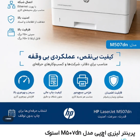
پرینتر لیزری اچ‌پی مدل M507dn استوک