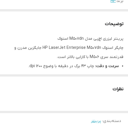
برند:
HP
توضیحات
پرینتر لیزری اچ‌پی مدل M507dn استوک
چاپگر استوک HP LaserJet Enterprise M507dn جایگزین مدرن و
قدرتمند سری M506 با کارایی بالاتر است.
سرعت و دقت:
چاپ ۴۳ برگ در دقیقه با وضوح ۱۲۰۰ dpi.
صرفه‌جویی در هزینه:
استفاده از کارتریج‌های پرظرفیت سری ۸۹ برای
کاهش هزینه‌های چاپ.
نظرات
قابلیت شبکه و دو رو:
استاندارد لازم برای گروه‌های کاری پرمشغله.
دسته‌بندی
:
پرینتر