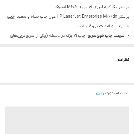
پرینتر تک کاره لیزری اچ پی M609dn استوک
پرینتر HP LaserJet Enterprise M609dn غول چاپ سیاه و سفید اچ‌پی
با سرعت و امنیت بی‌نظیر است.
سرعت چاپ فوق‌سریع:
چاپ ۷۱ برگ در دقیقه (یکی از سریع‌ترین‌های
بازار).
تکنولوژی JetIntelligence:
مصرف انرژی کمتر و کیفیت چاپ بالاتر.
نظرات
قابلیت اطمینان بالا:
طراحی شده برای چاپ تا ۳۰۰,۰۰۰ برگ در ماه.
دسته‌بندی
:
پرینتر