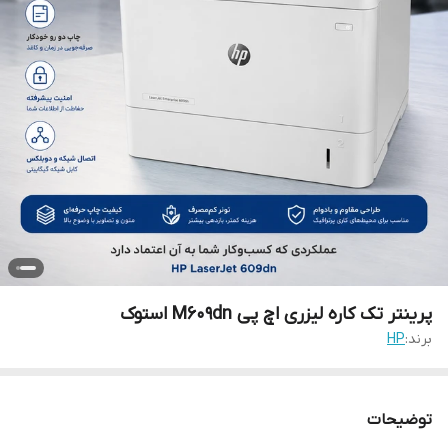
پرینتر تک کاره لیزری اچ پی M609dn استوک
برند:
HP
توضیحات