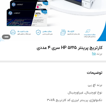
کارتریج پرینتر HP 5225 سری 4 عددی
برند:
hp
توضیحات
برند اچ پی
نوع اورجینال, غیراورجینال
تکنولوژی پرینتر لیزری کد کارتریج 307A