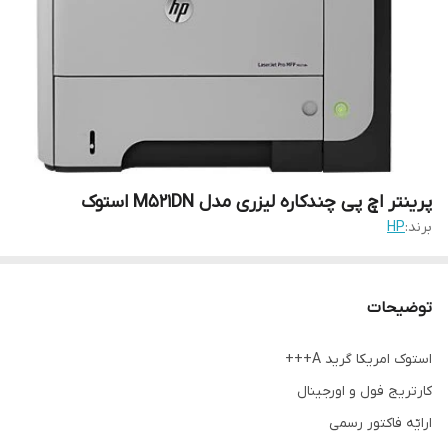
پرینتر اچ پی چندکاره لیزری مدل M521DN استوک
برند:
HP
توضیحات
استوک امریکا گرید A+++
کارتریج فول و اورجینال
ارایّه فاکتور رسمی