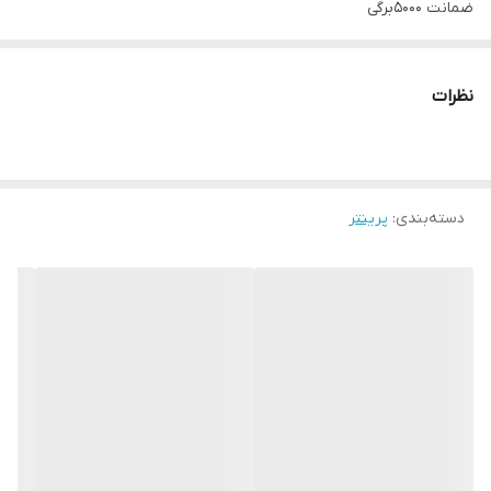
ضمانت 5000برگی
لطفا قبل خرید ، و به جهت اطمینان از وجود کالا در انبار ، استعلام لازم را
اخذ نمایید
نظرات
دسته‌بندی
:
پرینتر