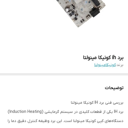
برد ih کونیکا مینولتا
برند:
کونیکامینولتا
توضیحات
بررسی فنی برد IH کونیکا مینولتا
برد IH یکی از قطعات کلیدی در سیستم گرمایشی (Induction Heating)
دستگاه‌های کپی کونیکا مینولتا است. این برد وظیفه کنترل دقیق دما را