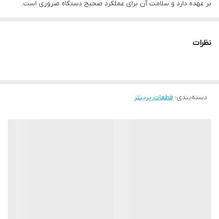
بر عهده دارد و سلامت آن برای عملکرد صحیح دستگاه ضروری است.
ویژگی‌های این محصول:
وضعیت:
استوک در سلامت کامل و تست شده
نظرات
اصالت:
قطعه اصلی (Original)
تضمین:
ضمانت سلامت فیزیکی و عملکردی
نکته مهم:
با توجه به حساسیت قطعات الکترونیکی، لطفاً قبل از ثبت
دسته‌بندی
:
قطعات پرینتر
سفارش نهایی، جهت استعلام موجودی دقیق در انبار با شماره
۰۹۱۲۷۰۸۹۰۹۲ تماس بگیرید.