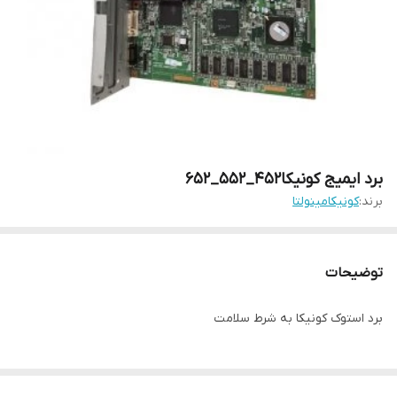
برد ایمیج کونیکا452_552_652
برند:
کونیکامینولتا
توضیحات
برد استوک کونیکا به شرط سلامت