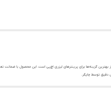
 دقیق توسط چاپگر.
ط.
M4 و M428).
ان‌ها.