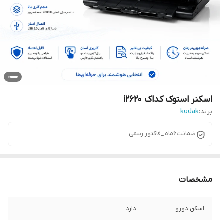
اسکنر استوک کداک i2620
برند:
kodak
ضمانت6ماه _فاکتور رسمی
مشخصات
اسکن دورو
دارد