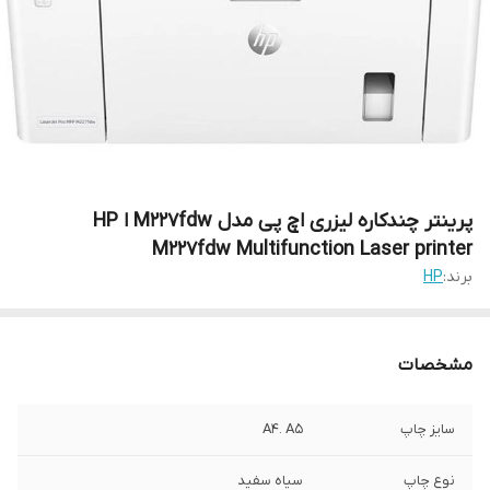
پرینتر چندکاره لیزری اچ پی مدل M227fdw ا HP
M227fdw Multifunction Laser printer
برند:
HP
مشخصات
سایز چاپ
A4. A5
نوع چاپ
سیاه سفید