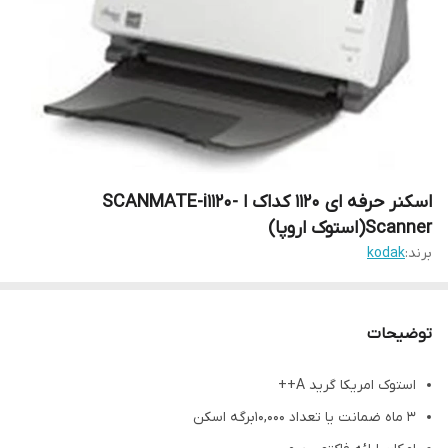
اسکنر حرفه ای 1120 کداک ا SCANMATE-i1120-
Scanner(استوک اروپا)
برند:
kodak
توضیحات
استوک امریکا گرید A++
۳ ماه ضمانت یا تعداد 10,000برگه اسکن