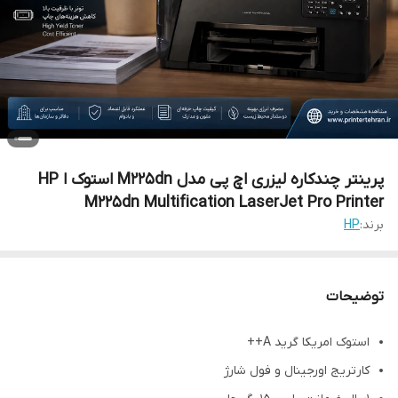
پرینتر چندکاره لیزری اچ پی مدل M225dn استوک ا HP
M225dn Multification LaserJet Pro Printer
برند:
HP
توضیحات
استوک امریکا گرید A++
کارتریج اورجینال و فول شارژ