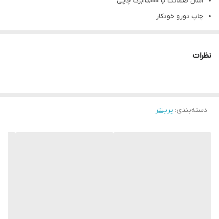
۱سال ضمانت یا 15,000برگ چاپی
چاپ دورو خودکار
پورت شبکه
امکان ارائه فاکتور رسمی
نظرات
دسته‌بندی
:
پرینتر