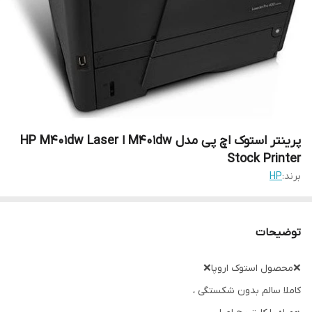
پرینتر استوک اچ پی مدل M401dw ا HP M401dw Laser
Stock Printer
برند:
HP
توضیحات
❌️محصول استوک اروپا❌️
کاملا سالم بدون شکستگی ،