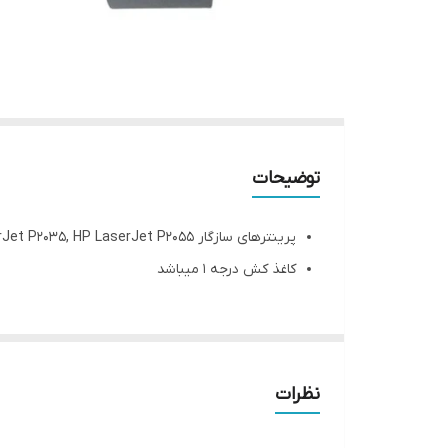
توضیحات
پرینترهای سازگار HP LaserJet M401, HP LaserJet P2035, HP LaserJet P2055
کاغذ کش درجه 1 میباشد
نظرات