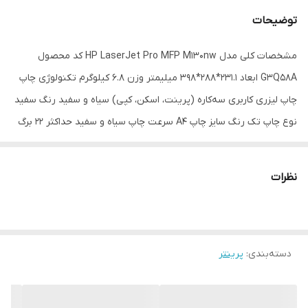
توضیحات
مشخصات کلی مدل HP LaserJet Pro MFP M130nw کد محصول
G3Q58A ابعاد 231.1*288*398 میلیمتر وزن 6.8 کیلوگرم تکنولوژی چاپ
چاپ لیزری کاربری سه‌کاره (پرینت، اسکن، کپی) سیاه و سفید رنگ سفید
نوع چاپ تک رنگ سایز چاپ A4 سرعت چاپ سیاه و سفید حداکثر 22 برگ
در دقیقه چاپ اولین صفحه 7.6 ثانیه رزولوشن چاپ تا 600*600 (dpi)
حداکثر مساحت چاپ 216*356 میلیمتر توان کار ماهانه حداکثر 10000
نظرات
صفحه (توصیه شده 150 تا 1500 صفحه) زبان چاپ PCLmS, URF, PWG
قابلیت چاپ دو رو دستی (پشتیبانی شده توسط نرم‌افزار) قابلیت چاپ بر
روی CD ندارد ویژگی نرم‌افزار هوشمند 2 لاین LCD، چاپ دورو غیر خودکار،
دسته‌بندی
:
پرینتر
قابلیت پرینت اترنت، قابلیت پرینت بی سیم، Apple AirPrint™; HP
ePrint; Google Cloud Print 2.0; Mopria-certified; Wi-Fi Direct; HP
Smart App سایز کاغذ قابل استفاده A4; A5; A6; B5 (JIS) وزن کاغذ