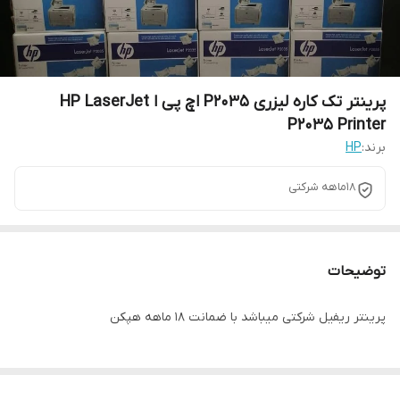
پرینتر تک کاره لیزری P2035 اچ پی ا HP LaserJet
P2035 Printer
برند:
HP
18ماهه شرکتی
توضیحات
پرینتر ریفیل شرکتی میباشد با ضمانت 18 ماهه هپکن