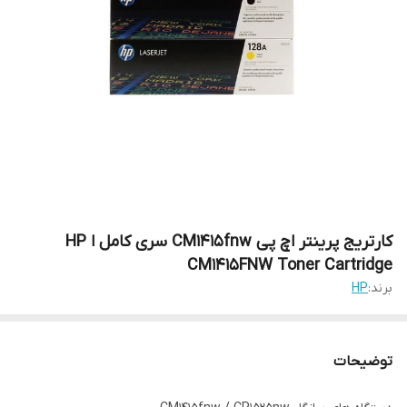
کارتریج پرینتر اچ پی CM1415fnw سری کامل ا HP
CM1415FNW Toner Cartridge
برند:
HP
توضیحات