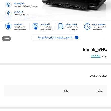
kodak_i2620
برند:
kodak
مشخصات
اسکن
دارد