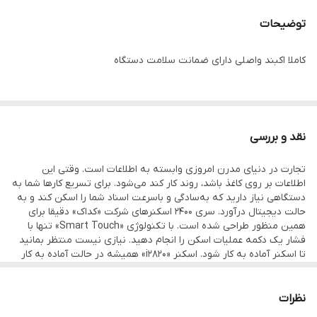
توضیحات
کاملا اکبند واصلی دارای ضمانت سلامت دستگاه
نقد و بررسی
تجارت در دنیای مدرن امروزی وابسته به اطلاعات است. وقتی این
اطلاعات بر روی کاغذ باشد، روند کار کند می‌شود. برای تسریع کارها شما به
دستگاهی نیاز دارید که به‌سادگی و باسرعت اسناد شما را اسکن کند و به
حالت دیجیتال درآورد. سری 2400 اسکنرهای شرکت «کداک» دقیقا برای
همین منظور طراحی شده است. با تکنولوژی «Smart Touch» تنها با
فشار یک دکمه عملیات اسکن را انجام دهید. نیازی نیست منتظر بمانید
تا اسکنر آماده به کار شود. اسکنر «i2820» همیشه در حالت آماده به کار
است. اسناد خود را تا 100 برگ در سینی کاغذ قرار دهید تا دستگاه همه را
خود اسکن کند. این مدل قادر است اسناد رنگی را تشخیص دهد، صفحات
خالی را رد کند و جهت برگه را اصلاح کند تا صفحات همه رو به بالا باشند.
نظرات
هر سندی را می‌توانید به سادگی اسکن کنید. اسناد کوچک و بزرگ، ضخیم