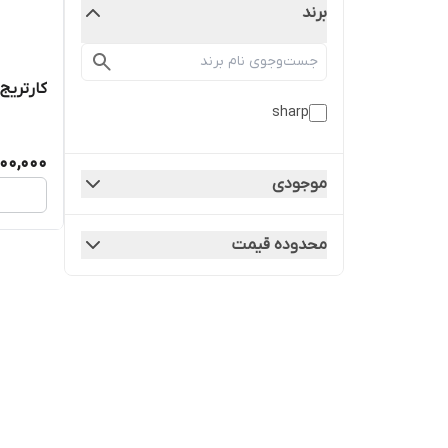
برند
کارتریج شارپ20
sharp
800,000
موجودی
محدوده قیمت