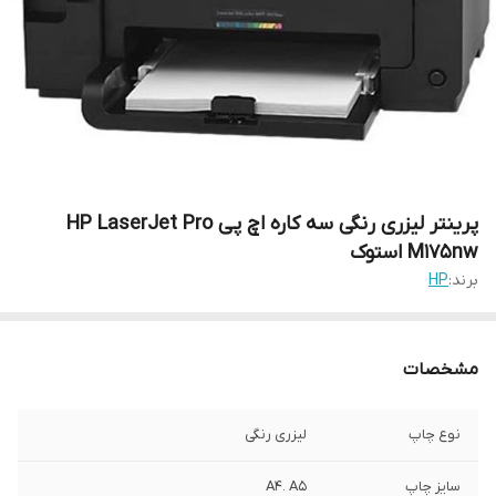
پرینتر لیزری رنگی سه کاره اچ پی HP LaserJet Pro
M175nw استوک
برند:
HP
مشخصات
نوع چاپ
لیزری رنگی
سایز چاپ
A4. A5