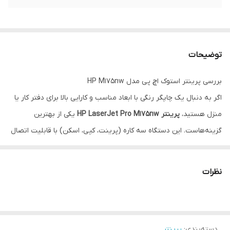
توضیحات
بررسی پرینتر استوک اچ پی مدل HP M175nw
اگر به دنبال یک چاپگر رنگی با ابعاد مناسب و کارایی بالا برای دفتر کار یا
منزل هستید،
پرینتر HP LaserJet Pro M175nw
یکی از بهترین
گزینه‌هاست. این دستگاه سه کاره (پرینت، کپی، اسکن) با قابلیت اتصال
بی‌سیم (Wi-Fi) به شما اجازه می‌دهد بدون نیاز به کابل، مستقیماً از
گوشی یا لپ‌تاپ خود چاپ بگیرید.
نظرات
ویژگی‌های برجسته این محصول:
کیفیت تضمین شده:
استوک وارداتی امریکا با گرید ++A و بسیار تمیز.
آماده به کار:
دارای کارتریج فابریک اورجینال و فول شارژ شده.
دسته‌بندی
:
پرینتر
پشتیبانی و ضمانت:
ارائه فاکتور رسمی به همراه ۱ سال ضمانت معتبر